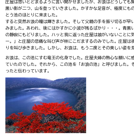
庄屋は思いとどまるように言い聞かせましたが、お浪はどうしても
黒い影が二つ、山を登っていきました。かすかな足音が、極度にも
とう池のほとりに来ました。
すると突然お浪の瞳は輝きました。そして父親の手を振り切るが早
みました。あわれ、後にはかすかに小波が残るばかり・・・。青黒
の静寂にもどりました。ハッと我に返った庄屋は娘がいないことに
ー。」と庄屋の悲痛な叫び声が林にこだまするのみでした。庄屋は
りを叫び歩きました。しかし、お浪は、もう二度とその美しい姿を
お浪は、この池にすむ竜王の化身でした。庄屋夫婦の熱心な願いに
ていたのでした。それから、この池を「お浪の池」と呼びました。
ったと伝わっています。