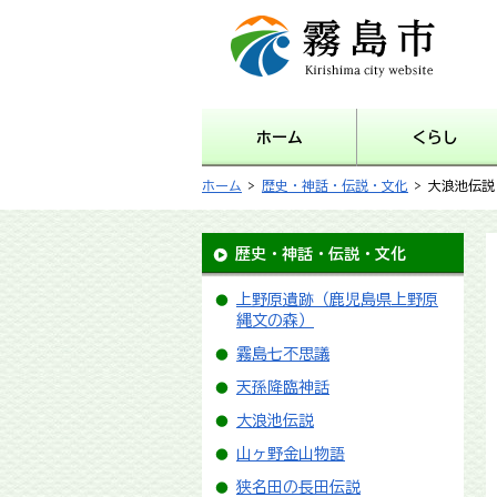
霧島市 Kirishima city
website
ホーム
くらし
ホーム
>
歴史・神話・伝説・文化
> 大浪池伝説
歴史・神話・伝説・文化
上野原遺跡（鹿児島県上野原
縄文の森）
霧島七不思議
天孫降臨神話
大浪池伝説
山ヶ野金山物語
狭名田の長田伝説