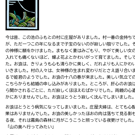
今は昔、この池のふもとの村に庄屋がありました。村一番の金持ち
が、ただ一つこの年になるまで子宝のないのが寂しい限りでした。
の神様に願をかけました。まもなく妻はみごもり、やがて美しい女
入れても痛くないほど、蝶よ花よとかわいがって育てました。そし
た。お浪は、きりょうも心も清らかに美しく、だれよりも人にかわ
いきました。村の人々は、女神様の生まれ変わりだとさえ語り合い
るで姫君のようでした。お浪の十八の春が来ました。美しい気立て
こちらからも結婚の申し込みがありました。ところが、肝心のお浪
ら聞かされるごとに、ただ寂しくほほえむばかりでした。両親の心
かにありませんでした。お浪はとうとう寂しく沈んでしまいました
お浪はとうとう病気になってしまいました。庄屋夫婦は、とても心
果はありませんでした。お浪の美しかったほおの肉は落ちて見る影
る夜、それは霧島の森林に月がこうこうと照っている夜更けでした
「山の奥へ行ってみたい」