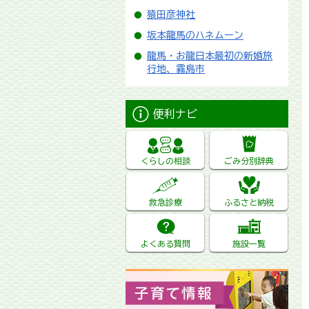
猿田彦神社
坂本龍馬のハネムーン
龍馬・お龍日本最初の新婚旅
行地、霧島市
便利ナビ
くらしの相談
ごみ分別辞典
救急診療
ふるさと納税
よくある質問
施設一覧