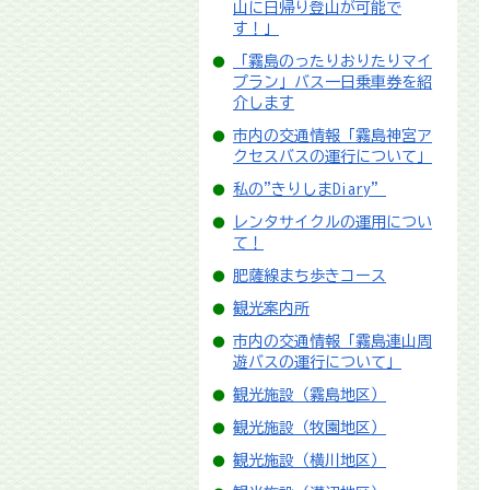
山に日帰り登山が可能で
す！」
「霧島のったりおりたりマイ
プラン」バス一日乗車券を紹
介します
市内の交通情報「霧島神宮ア
クセスバスの運行について」
私の"きりしまDiary”
レンタサイクルの運用につい
て！
肥薩線まち歩きコース
観光案内所
市内の交通情報「霧島連山周
遊バスの運行について」
観光施設（霧島地区）
観光施設（牧園地区）
観光施設（横川地区）