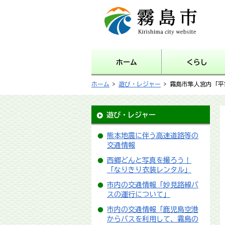
霧島市 Kirishima city
website
ホーム
くらし
ホーム
>
遊び・レジャー
> 霧島市隼人宮内「
遊び・レジャー
熊本地震に伴う高速道路等の
交通情報
西郷どんと写真を撮ろう！
「なりきり衣装レンタル」
市内の交通情報「妙見路線バ
スの運行について」
市内の交通情報「鹿児島空港
からバスを利用して、霧島の