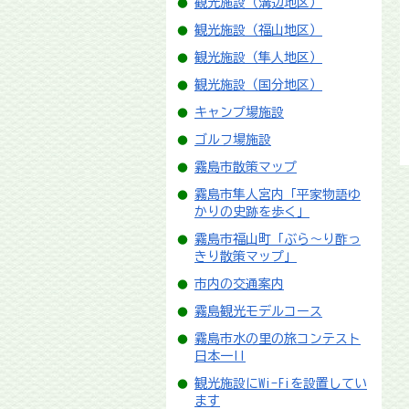
観光施設（溝辺地区）
観光施設（福山地区）
観光施設（隼人地区）
観光施設（国分地区）
キャンプ場施設
ゴルフ場施設
霧島市散策マップ
霧島市隼人宮内「平家物語ゆ
かりの史跡を歩く」
霧島市福山町「ぶら～り酢っ
きり散策マップ」
市内の交通案内
霧島観光モデルコース
霧島市水の里の旅コンテスト
日本一!!
観光施設にWi-Fiを設置してい
ます