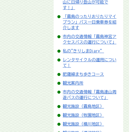
山に日帰り登山が可能で
す！」
「霧島のったりおりたりマイ
プラン」バス一日乗車券を紹
介します
市内の交通情報「霧島神宮ア
クセスバスの運行について」
私の"きりしまDiary”
レンタサイクルの運用につい
て！
肥薩線まち歩きコース
観光案内所
市内の交通情報「霧島連山周
遊バスの運行について」
観光施設（霧島地区）
観光施設（牧園地区）
観光施設（横川地区）