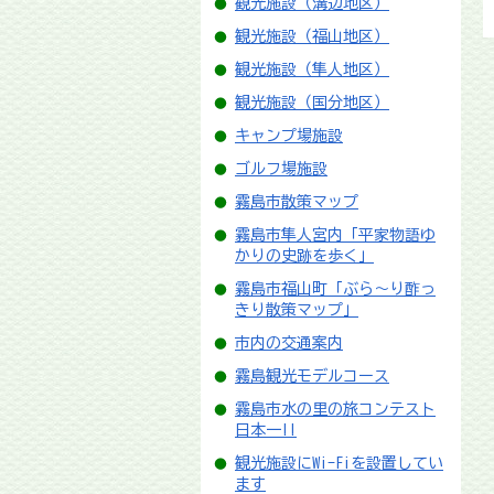
観光施設（溝辺地区）
観光施設（福山地区）
観光施設（隼人地区）
観光施設（国分地区）
キャンプ場施設
ゴルフ場施設
霧島市散策マップ
霧島市隼人宮内「平家物語ゆ
かりの史跡を歩く」
霧島市福山町「ぶら～り酢っ
きり散策マップ」
市内の交通案内
霧島観光モデルコース
霧島市水の里の旅コンテスト
日本一!!
観光施設にWi-Fiを設置してい
ます