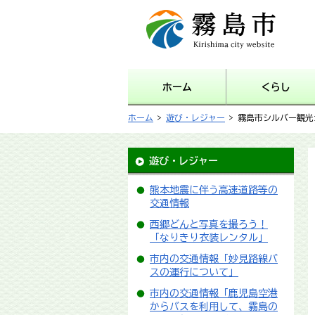
霧島市 Kirishima city
website
ホーム
くらし
ホーム
>
遊び・レジャー
> 霧島市シルバー観
遊び・レジャー
熊本地震に伴う高速道路等の
交通情報
西郷どんと写真を撮ろう！
「なりきり衣装レンタル」
市内の交通情報「妙見路線バ
スの運行について」
市内の交通情報「鹿児島空港
からバスを利用して、霧島の