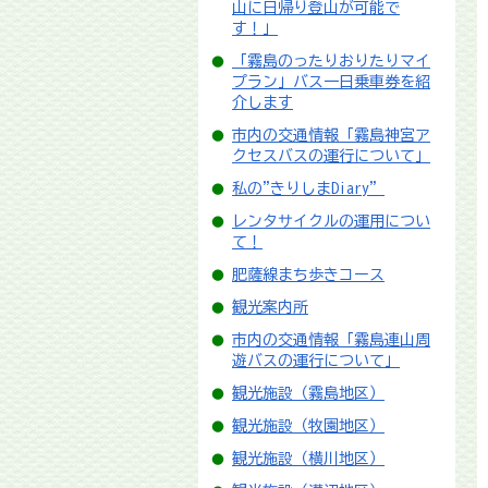
山に日帰り登山が可能で
す！」
「霧島のったりおりたりマイ
プラン」バス一日乗車券を紹
介します
市内の交通情報「霧島神宮ア
クセスバスの運行について」
私の"きりしまDiary”
レンタサイクルの運用につい
て！
肥薩線まち歩きコース
観光案内所
市内の交通情報「霧島連山周
遊バスの運行について」
観光施設（霧島地区）
観光施設（牧園地区）
観光施設（横川地区）