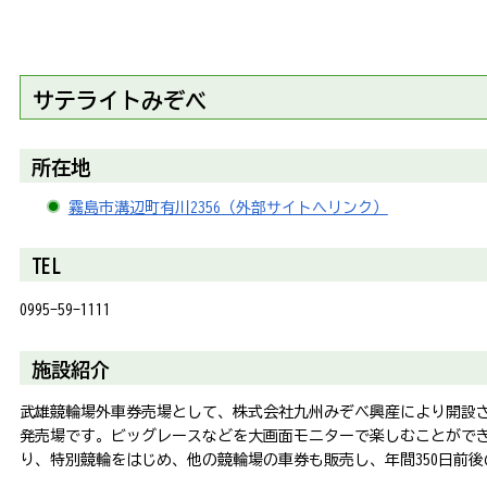
サテライトみぞべ
所在地
霧島市溝辺町有川2356（外部サイトへリンク）
TEL
0995-59-1111
施設紹介
武雄競輪場外車券売場として、株式会社九州みぞべ興産により開設
発売場です。ビッグレースなどを大画面モニターで楽しむことがで
り、特別競輪をはじめ、他の競輪場の車券も販売し、年間350日前