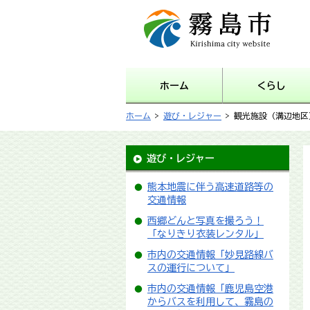
霧島市 Kirishima city
website
ホーム
くらし
ホーム
>
遊び・レジャー
> 観光施設（溝辺地区
遊び・レジャー
熊本地震に伴う高速道路等の
交通情報
西郷どんと写真を撮ろう！
「なりきり衣装レンタル」
市内の交通情報「妙見路線バ
スの運行について」
市内の交通情報「鹿児島空港
からバスを利用して、霧島の