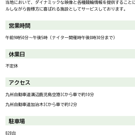
当地において、ダイナミックな映像と各種競輪情報を提供すること
ルしながら皆様方に喜ばれる施設としてサービスしております。
営業時間
午前9時50分～午後5時（ナイター開催時午後8時30分まで）
休業日
不定休
アクセス
九州自動車道溝辺鹿児島空港ICから車で約10分
九州自動車道加治木ICから車で約12分
駐車場
828台