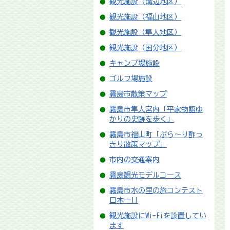
観光施設（溝辺地区）
観光施設（福山地区）
観光施設（隼人地区）
観光施設（国分地区）
キャンプ場施設
ゴルフ場施設
霧島市散策マップ
霧島市隼人宮内「平家物語ゆ
かりの史跡を歩く」
霧島市福山町「ぶら～り酢っ
きり散策マップ」
市内の交通案内
霧島観光モデルコース
霧島市水の里の旅コンテスト
日本一!!
観光施設にWi-Fiを設置してい
ます