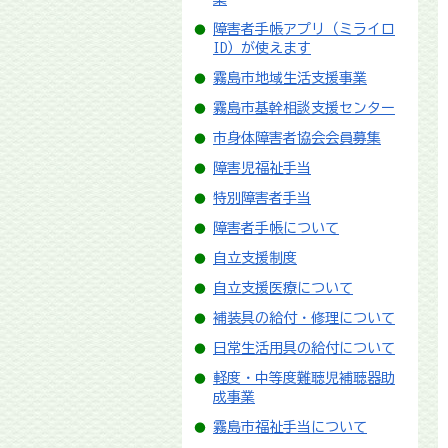
障害者手帳アプリ（ミライロ
ID）が使えます
霧島市地域生活支援事業
霧島市基幹相談支援センター
市身体障害者協会会員募集
障害児福祉手当
特別障害者手当
障害者手帳について
自立支援制度
自立支援医療について
補装具の給付・修理について
日常生活用具の給付について
軽度・中等度難聴児補聴器助
成事業
霧島市福祉手当について