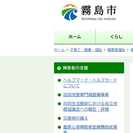
霧島市 Kirishima city
website
ホーム
くらし
ホーム
>
子育て・健康・福祉
>
障害者福祉
>
障害者の支援
ヘルプマーク・ヘルプカード
について
巡回支援専門員整備事業
共同生活援助における自立支
援協議会への報告・評価
災害時の備え
重度心身障害者医療費助成事
業