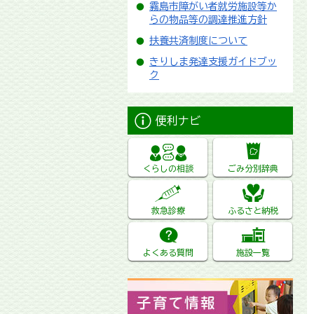
霧島市障がい者就労施設等か
らの物品等の調達推進方針
扶養共済制度について
きりしま発達支援ガイドブッ
ク
便利ナビ
くらしの相談
ごみ分別辞典
救急診療
ふるさと納税
よくある質問
施設一覧