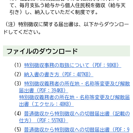
て、毎月支払う給与から個人住民税を徴収（給与天
引き）し、納入していただく制度です。
（注）特別徴収に関する届出書は、以下からダウンロー
ドしてください。
ファイルのダウンロード
（1）
特別徴収事務の取扱について（PDF：98KB）
（2）
納入書の書き方（PDF：407KB）
（3）
特別徴収義務者の所在地・名称等変更及び解散
届出書（PDF：394KB）
特別徴収義務者の所在地・名称等変更及び解散届
出書（エクセル：48KB）
（4）
普通徴収から特別徴収への切替届出書（記載の
仕方）（PDF：557KB）
（5）
普通徴収から特別徴収への切替届出書（PDF：9