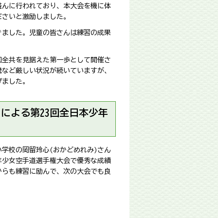
盛んに行われており、本大会を機に体
ださいと激励しました。
きました。児童の皆さんは練習の成果
回全共を見据えた第一歩として開催さ
騰など厳しい状況が続いていますが、
げました。
による第23回全日本少年
学校の岡留玲心(おかどめれみ)さん
少年少女空手道選手権大会で優秀な成績
からも練習に励んで、次の大会でも良