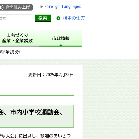
Foreign Languages
音声読み上げ
検索の仕方
まちづくり
市政情報
産業・企業誘致
和5年9月分）
更新日：2025年2月28日
会、市内小学校運動会、
野球大会」に出席し、歓迎のあいさつ