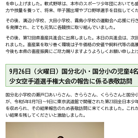
を申し上げました。軟式野球は、本市のスポーツ少年団においても
力や技量を養って、将来、甲子園出場やプロ野球選手を目指してく
その後、溝辺小学校、大田小学校、霧島小学校の運動会へ応援に行
を発揮され、とても元気に各競技に取り組んでいました。
その後、第72回県畜産共進会に出席しました。本日の共進会は、次
れました。畜産業を取り巻く環境は子牛価格の安値や飼料代等の高
今後も本県の畜産振興にご尽力賜りますようよろしくお願い申し上
9
月26日（火曜日）国分北小・国分小の児童4名
少女空手道選手権大会の報告に係る表敬訪問
国分北小学校の瀬戸口あいらさん、きららさん、くららさんと国分小
が、令和5年8月7日～9日に東京武道館で開催された第23回全日本
を収められ、その結果報告のため表敬訪問に来てくれました。これ
い結果を残してくださいと激励しました。