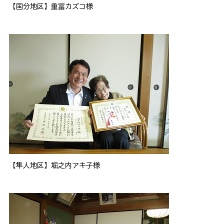
【国分地区】重冨カズコ様
【隼人地区】堀之内アキ子様