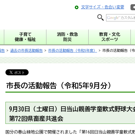
文字サイズ・色合い変更
子育て
消防・救急
教育・文化
健康・福祉
防災
スポーツ
報告
>
過去の市長活動報告
>
市長の活動報告（令和5年度）
> 市長の活動報告（令
市長の活動報告（令和5年9月分）
9
月30日（土曜日）日当山親善学童軟式野球大
第72回県畜産共進会
国分の春山緑地公園で開催されました「第16回日当山親善学童軟式