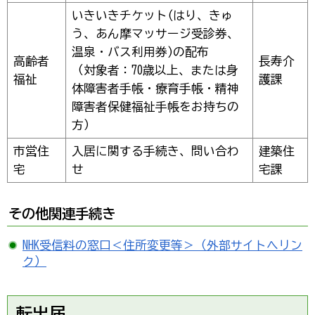
いきいきチケット(はり、きゅ
う、あん摩マッサージ受診券、
温泉・バス利用券)の配布
高齢者
長寿介
（対象者：70歳以上、または身
福祉
護課
体障害者手帳・療育手帳・精神
障害者保健福祉手帳をお持ちの
方）
市営住
入居に関する手続き、問い合わ
建築住
宅
せ
宅課
その他関連手続き
NHK受信料の窓口＜住所変更等＞（外部サイトへリン
ク）
転出届