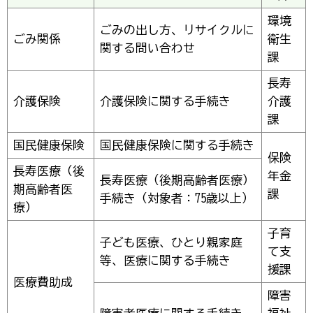
環境
ごみの出し方、リサイクルに
ごみ関係
衛生
関する問い合わせ
課
長寿
介護保険
介護保険に関する手続き
介護
課
国民健康保険
国民健康保険に関する手続き
保険
長寿医療（後
年金
長寿医療（後期高齢者医療）
期高齢者医
課
手続き（対象者：75歳以上）
療）
子育
子ども医療、ひとり親家庭
て支
等、医療に関する手続き
援課
医療費助成
障害