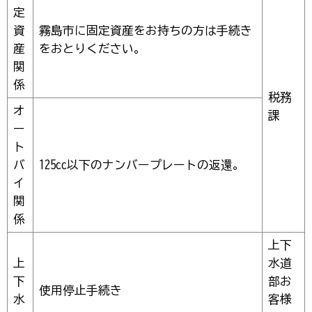
定
資
霧島市に固定資産をお持ちの方は手続き
産
をおとりください。
関
係
税務
オ
課
ー
ト
バ
125cc以下のナンバープレートの返還。
イ
関
係
上下
上
水道
下
部お
使用停止手続き
水
客様