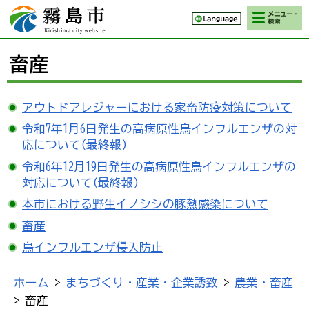
検索・メニ
霧島市 Kirishima
ュー
city website
畜産
アウトドアレジャーにおける家畜防疫対策について
令和7年1月6日発生の高病原性鳥インフルエンザの対
応について(最終報)
令和6年12月19日発生の高病原性鳥インフルエンザの
対応について(最終報)
本市における野生イノシシの豚熱感染について
畜産
鳥インフルエンザ侵入防止
ホーム
>
まちづくり・産業・企業誘致
>
農業・畜産
> 畜産