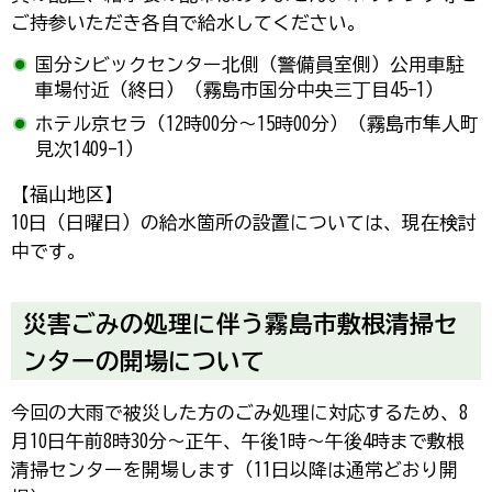
ご持参いただき各自で給水してください。
国分シビックセンター北側（警備員室側）公用車駐
車場付近（終日）（霧島市国分中央三丁目45-1）
ホテル京セラ（12時00分～15時00分）（霧島市隼人町
見次1409-1）
【福山地区】
10日（日曜日）の給水箇所の設置については、現在検討
中です。
災害ごみの処理に伴う霧島市敷根清掃セ
ンターの開場について
今回の大雨で被災した方のごみ処理に対応するため、8
月10日午前8時30分～正午、午後1時～午後4時まで敷根
清掃センターを開場します（11日以降は通常どおり開