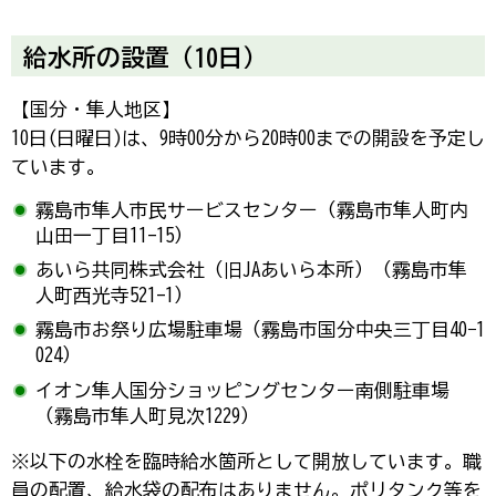
給水所の設置（10日）
【国分・隼人地区】
10日(日曜日)は、9時00分から20時00までの開設を予定し
ています。
霧島市隼人市民サービスセンター（霧島市隼人町内
山田一丁目11-15）
あいら共同株式会社（旧JAあいら本所）（霧島市隼
人町西光寺521-1）
霧島市お祭り広場駐車場（霧島市国分中央三丁目40−1
024）
イオン隼人国分ショッピングセンター南側駐車場
（霧島市隼人町見次1229）
※以下の水栓を臨時給水箇所として開放しています。職
員の配置、給水袋の配布はありません。ポリタンク等を