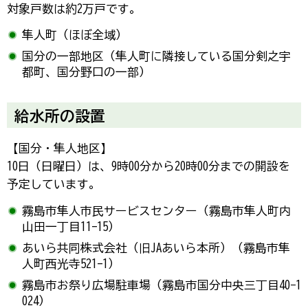
対象戸数は約2万戸です。
隼人町（ほぼ全域）
国分の一部地区（隼人町に隣接している国分剣之宇
都町、国分野口の一部）
給水所の設置
【国分・隼人地区】
10日（日曜日）は、9時00分から20時00分までの開設を
予定しています。
霧島市隼人市民サービスセンター（霧島市隼人町内
山田一丁目11-15）
あいら共同株式会社（旧JAあいら本所）（霧島市隼
人町西光寺521-1）
霧島市お祭り広場駐車場（霧島市国分中央三丁目40−1
024）