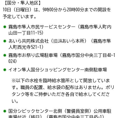
【国分・隼人地区】
10日（日曜日）は、9時00分から20時00分までの開設を
予定しています。
霧島市隼人市民サービスセンター（霧島市隼人町内
山田一丁目11-15）
あいら共同株式会社（旧JAあいら本所）（霧島市隼
人町西光寺521-1）
霧島市お祭り広場駐車場（霧島市国分中央三丁目40−1
024）
イオン隼人国分ショッピングセンター南側駐車場
※以下の水栓を臨時給水箇所として開放していま
す。職員の配置、給水袋の配布はありません。ポリ
タンク等をご持参いただき各自で給水してくださ
い。
国分シビックセンター北側（警備員室側）公用車駐
車場付近（終日）（霧島市国分中央三丁目45-1）