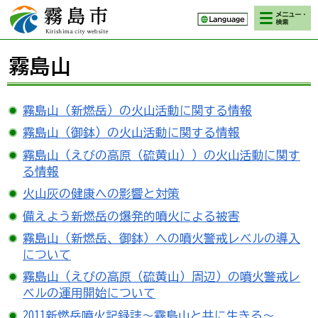
検索・メニ
霧島市 Kirishima
ュー
city website
霧島山
霧島山（新燃岳）の火山活動に関する情報
霧島山（御鉢）の火山活動に関する情報
霧島山（えびの高原（硫黄山））の火山活動に関す
る情報
火山灰の健康への影響と対策
備えよう新燃岳の爆発的噴火による被害
霧島山（新燃岳、御鉢）への噴火警戒レベルの導入
について
霧島山（えびの高原（硫黄山）周辺）の噴火警戒レ
ベルの運用開始について
2011新燃岳噴火記録誌～霧島山と共に生きる～