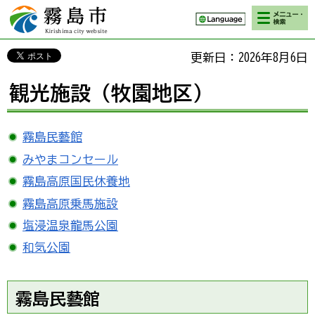
検索・メニ
霧島市 Kirishima
ュー
city website
更新日：2026年8月6日
観光施設（牧園地区）
霧島民藝館
みやまコンセール
霧島高原国民休養地
霧島高原乗馬施設
塩浸温泉龍馬公園
和気公園
霧島民藝館