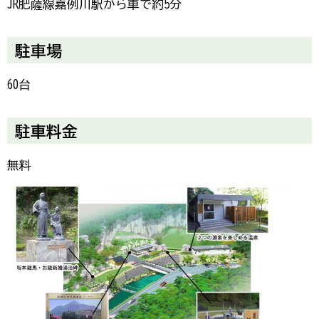
JR肥薩線嘉例川駅から車で約5分
駐車場
60台
駐車料金
無料