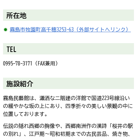
所在地
霧島市牧園町高千穂3253-63（外部サイトへリンク）
TEL
0995-78-3171（FAX兼用）
施設紹介
霧島民藝館は、瀟洒な二階建の洋館で国道223号線沿い
の緩やかな坂の上にあり、四季折々の美しい景観の中に
位置しております。
伝説の隠れ西郷の胸像や、西郷南洲作の漢詩「桜井の駅
の別れ」、江戸期～昭和初期までの古民芸品、焼き物、