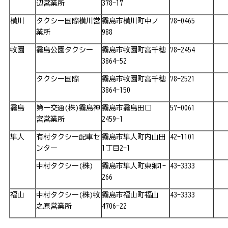
辺営業所
378-17
横川
タクシー国際横川営
霧島市横川町中ノ
78-0465
業所
988
牧園
霧島公園タクシー
霧島市牧園町高千穂
78-2454
3864-52
タクシー国際
霧島市牧園町高千穂
78-2521
3864-150
霧島
第一交通(株)霧島神
霧島市霧島田口
57-0061
宮営業所
2459-1
隼人
有村タクシー配車セ
霧島市隼人町内山田
42-1101
ンター
1丁目2-1
中村タクシー(株)
霧島市隼人町東郷1-
43-3333
266
福山
中村タクシー(株)牧
霧島市福山町福山
43-3333
之原営業所
4706-22