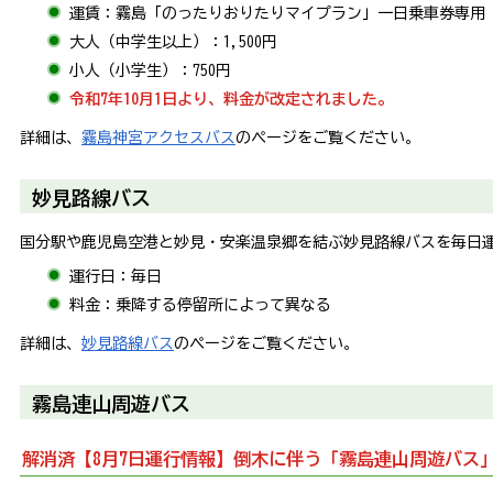
運賃：霧島「のったりおりたりマイプラン」一日乗車券専用
大人（中学生以上）：1,500円
小人（小学生）：750円
令和7年10月1日より、料金が改定されました。
詳細は、
霧島神宮アクセスバス
のページをご覧ください。
妙見路線バス
国分駅や鹿児島空港と妙見・安楽温泉郷を結ぶ妙見路線バスを毎日
運行日：毎日
料金：乗降する停留所によって異なる
詳細は、
妙見路線バス
のページをご覧ください。
霧島連山周遊バス
解消済【8月7日運行情報】倒木に伴う「霧島連山周遊バス