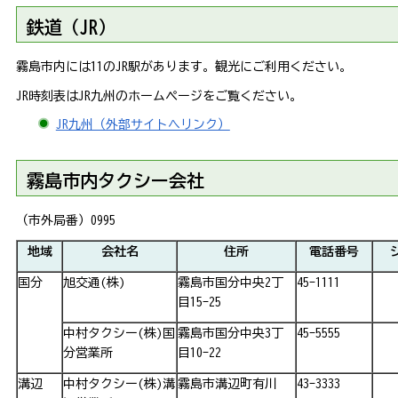
鉄道（JR）
霧島市内には11のJR駅があります。観光にご利用ください。
JR時刻表はJR九州のホームページをご覧ください。
JR九州（外部サイトへリンク）
霧島市内タクシー会社
（市外局番）0995
地域
会社名
住所
電話番号
国分
旭交通(株)
霧島市国分中央2丁
45-1111
目15-25
中村タクシー(株)国
霧島市国分中央3丁
45-5555
分営業所
目10-22
溝辺
中村タクシー(株)溝
霧島市溝辺町有川
43-3333