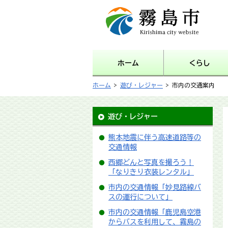
霧島市 Kirishima city
website
ホーム
くらし
ホーム
>
遊び・レジャー
> 市内の交通案内
遊び・レジャー
熊本地震に伴う高速道路等の
交通情報
西郷どんと写真を撮ろう！
「なりきり衣装レンタル」
市内の交通情報「妙見路線バ
スの運行について」
市内の交通情報「鹿児島空港
からバスを利用して、霧島の