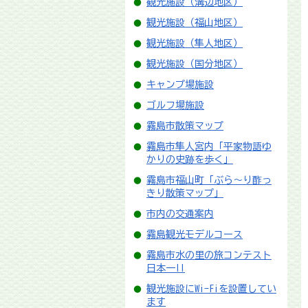
観光施設（溝辺地区）
観光施設（福山地区）
観光施設（隼人地区）
観光施設（国分地区）
キャンプ場施設
ゴルフ場施設
霧島市散策マップ
霧島市隼人宮内「平家物語ゆ
かりの史跡を歩く」
霧島市福山町「ぶら～り酢っ
きり散策マップ」
市内の交通案内
霧島観光モデルコース
霧島市水の里の旅コンテスト
日本一!!
観光施設にWi-Fiを設置してい
ます