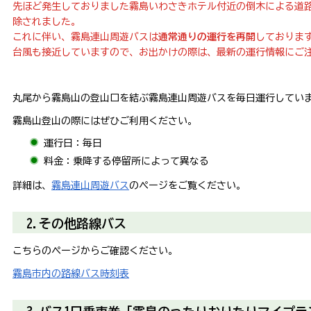
先ほど発生しておりました霧島いわさきホテル付近の倒木による道
除されました。
これに伴い、霧島連山周遊バスは
通常通りの運行を再開
しておりま
台風も接近していますので、お出かけの際は、最新の運行情報にご
丸尾から霧島山の登山口を結ぶ霧島連山周遊バスを毎日運行してい
霧島山登山の際にはぜひご利用ください。
運行日：毎日
料金：乗降する停留所によって異なる
詳細は、
霧島連山周遊バス
のページをご覧ください。
2.その他路線バス
こちらのページからご確認ください。
霧島市内の路線バス時刻表