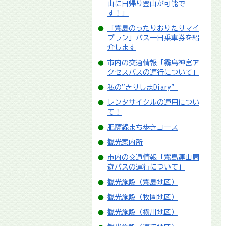
山に日帰り登山が可能で
す！」
「霧島のったりおりたりマイ
プラン」バス一日乗車券を紹
介します
市内の交通情報「霧島神宮ア
クセスバスの運行について」
私の"きりしまDiary”
レンタサイクルの運用につい
て！
肥薩線まち歩きコース
観光案内所
市内の交通情報「霧島連山周
遊バスの運行について」
観光施設（霧島地区）
観光施設（牧園地区）
観光施設（横川地区）