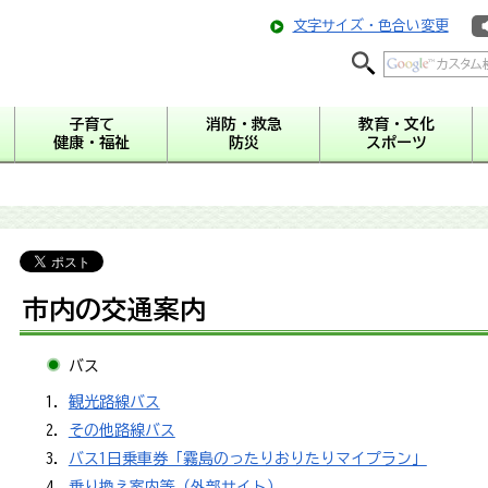
文字サイズ・色合い変更
子育て
消防・救急
教育・文化
健康・福祉
防災
スポーツ
市内の交通案内
バス
観光路線バス
その他路線バス
バス1日乗車券「霧島のったりおりたりマイプラン」
乗り換え案内等（外部サイト）