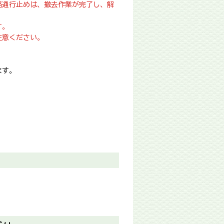
路通行止めは、撤去作業が完了し、解
す。
注意ください。
ます。