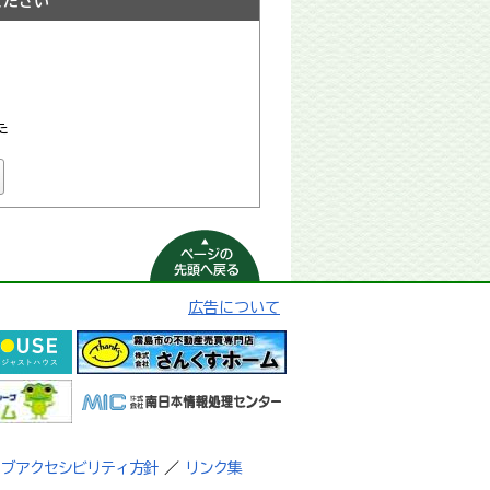
ください
た
ページの先頭へ
戻る
広告について
ェブアクセシビリティ方針
／
リンク集