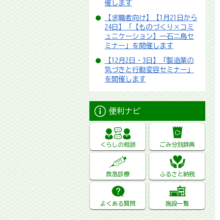
催します
【求職者向け】【1月21日から
24日】「【ものづくり×コミ
ュニケーション】一石二鳥セ
ミナー」を開催します
【12月2日・3日】「製造業の
気づきと行動変容セミナー」
を開催します
便利ナビ
くらしの相談
ごみ分別辞典
救急診療
ふるさと納税
よくある質問
施設一覧