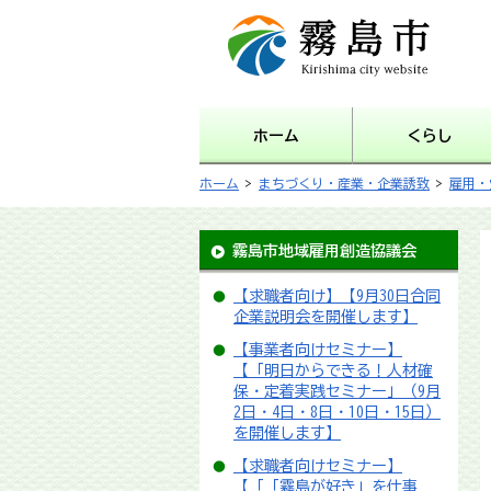
霧島市 Kirishima city
website
ホーム
くらし
ホーム
>
まちづくり・産業・企業誘致
>
雇用・
霧島市地域雇用創造協議会
【求職者向け】【9月30日合同
企業説明会を開催します】
【事業者向けセミナー】
【「明日からできる！人材確
保・定着実践セミナー」（9月
2日・4日・8日・10日・15日）
を開催します】
【求職者向けセミナー】
【「「霧島が好き」を仕事