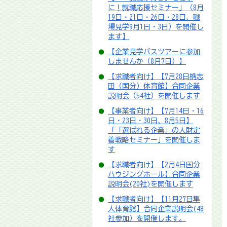
に！就職応援セミナー」（8月
19日・21日・26日・28日、職
場見学9月1日・3日）を開催し
ます】
【企業見学バスツアーに参加
しませんか（8月7日）】
【求職者向け】【7月28日桷志
田（国分）体育館】合同企業
説明会（54社）を開催します
【事業者向け】【7月14日・16
日・23日・30日、8月5日】
「「選ばれる企業」の人財定
着戦略セミナー」を開催しま
す
【求職者向け】【2月4日国分
ハウジングホール】合同企業
説明会(20社)を開催します
【求職者向け】【11月27日隼
人体育館】合同企業説明会(48
社参加）を開催します。