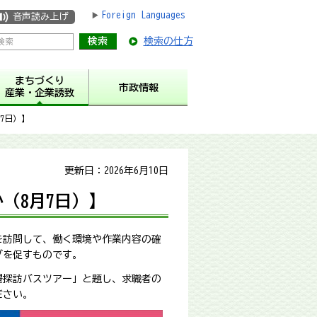
Foreign Languages
音声読み上げ
検索の仕方
まちづくり
市政情報
産業・企業誘致
7日）】
更新日：2026年6月10日
（8月7日）】
を訪問して、働く環境や作業内容の確
グを促すものです。
場探訪バスツアー」と題し、求職者の
ださい。