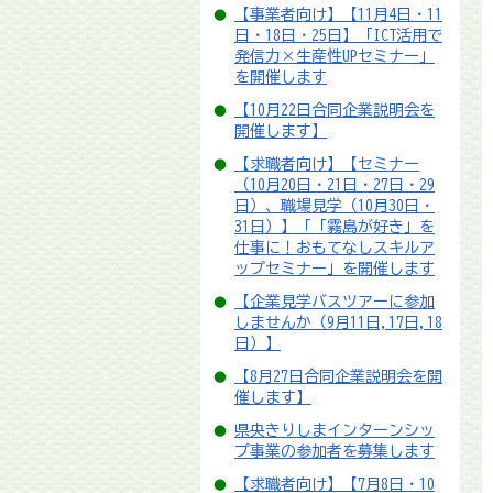
【事業者向け】【11月4日・11
日・18日・25日】「ICT活用で
発信力×生産性UPセミナー」
を開催します
【10月22日合同企業説明会を
開催します】
【求職者向け】【セミナー
（10月20日・21日・27日・29
日）、職場見学（10月30日・
31日）】「「霧島が好き」を
仕事に！おもてなしスキルア
ップセミナー」を開催します
【企業見学バスツアーに参加
しませんか（9月11日,17日,18
日）】
【8月27日合同企業説明会を開
催します】
県央きりしまインターンシッ
プ事業の参加者を募集します
【求職者向け】【7月8日・10