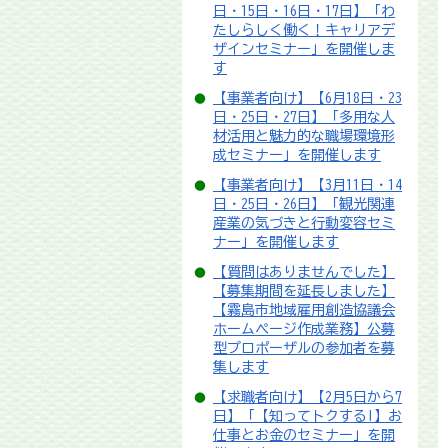
日・15日・16日・17日】「わ
たしらしく働く！キャリアデ
ザインセミナー」を開催しま
す
【事業者向け】【6月18日・23
日・25日・27日】「多用な人
材活用と魅力的な職場環境形
成セミナー」を開催します
【事業者向け】【3月11日・14
日・25日・26日】「観光関連
産業の気づきと行動変容セミ
ナー」を開催します
【質問はありませんでした】
【募集期間を延長しました】
【霧島市地域雇用創造協議会
ホームページ作成業務】公募
型プロポーザルの参加者を募
集します
【求職者向け】【2月5日から7
日】「【知ってトクする!】お
仕事とお金のセミナー」を開