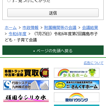
3：見つけにくかった
ホーム
>
市政情報
>
附属機関等の会議
>
会議結果
>
令和6年度
> （7月25日）令和6年度第2回霧島市子
ども・子育て会議
ページの先頭へ戻る
広告について