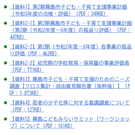
【資料1】第2期霧島市子ども・子育て支援事業計画
（令和5年度の点検・評価）（PDF：349KB）
【資料2-1】第2期霧島市子ども・子育て支援事業計画
（第2期（令和2年度～6年度）の振返り評価）（PDF：
447KB）
【資料2-2】第2期（令和2年度～6年度）各事業の振返
り評価（PDF：462KB）
【資料2-3】幼児期の学校教育・保育量の事業評価表
（PDF：771KB）
【資料3】霧島市子ども・子育て支援のためのニーズ
調査【クロス集計・自由意見報告書（抜粋版）】（P
DF：1,873KB）
【資料4】若者の少子化等に対する意識調査について
（PDF：127KB）
【資料5】霧島こどもみらいサミット（ワークショッ
プ）について（PDF：161KB）