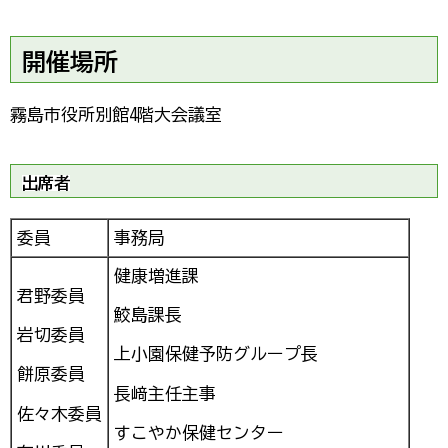
開催場所
霧島市役所別館4階大会議室
出席者
委員
事務局
健康増進課
君野委員
鮫島課長
岩切委員
上小園保健予防グループ長
餅原委員
長﨑主任主事
佐々木委員
すこやか保健センター