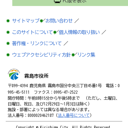
PC版を表示
サイトマップ
／
お問い合わせ
／
このサイトについて
／
個人情報の取り扱い
／
著作権・リンクについて
／
ウェブアクセシビリティ方針
／
リンク集
霧島市役所
〒899-4394 鹿児島県 霧島市国分中央三丁目45番1号 電話：0
995-45-5111 ファクス：0995-47-2522
開庁時間：午前8時15分から午後5時まで （ただし、土曜日、
日曜日、祝日、及び12月29日～1月3日は除く）
施設・部署によっては異なる場合があります。
法人番号：8000020462187（
法人番号について
）
Copyright © Kirishima City. All Rights Reserved.