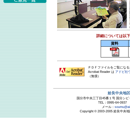
詳細については以
資料
ＰＤＦファイルをご覧になるためには 
Acrobat Reader は
アドビ社
（無償）
姶良中央地
国分市中央三丁目45番１号 国分シ
TEL：0995-64-0937 
メール：
soumu@air
Copyright © 2003-2005 姶良中央地区