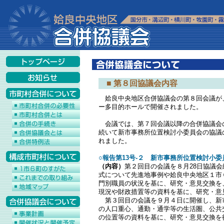
■ 第８回協議会内容
姶良中央地区合併協議会の第８回会議が、
ー多目的ホールで開催されました。
会議では、第７回会議以降の合併協議会
続いて新市事務所位置検討小委員会の協議
れました。
○報告第13号‐２ 新市事務所位置検討小
（内容）
第２回目の会議を８月28日協議
式について先進地事例や姶良中央地区１市
門別職員の状況を基に、研究・意見交換を
現況や財政措置等の資料を基に、研究・意
第３回目の会議を９月４日に開催し、新
の人口重心、通勤・通学等の生活圏、公共
の位置等の資料を基に、研究・意見交換を