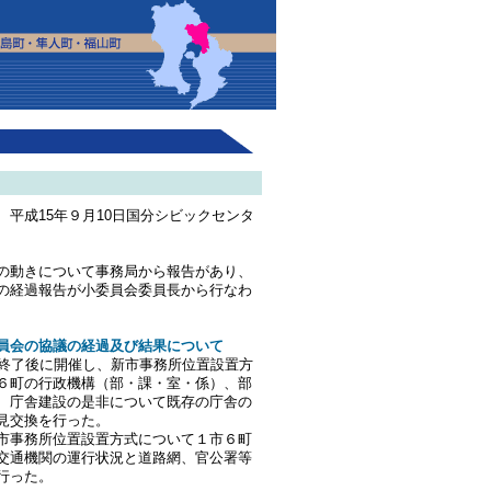
平成15年９月10日国分シビックセンタ
の動きについて事務局から報告があり、
の経過報告が小委員会委員長から行なわ
委員会の協議の経過及び結果について
会終了後に開催し、新市事務所位置設置方
６町の行政機構（部・課・室・係）、部
、庁舎建設の是非について既存の庁舎の
見交換を行った。
市事務所位置設置方式について１市６町
交通機関の運行状況と道路網、官公署等
行った。