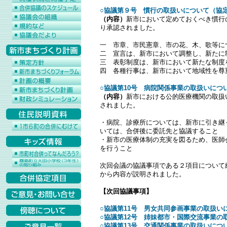
○協議第９号 慣行の取扱いについて（協定
（内容）
新市において定めておくべき慣行
り承認されました。
一 市章、市民憲章、市の花、木、歌等に
二 宣言は、新市において調整し、新たに
三 表彰制度は、新市において新たな制度
四 各種行事は、新市において地域性を尊
○協議第10号 病院関係事業の取扱いについ
（内容）
新市における公的医療機関の取扱
されました。
・病院、診療所については、新市に引き継
いては、合併後に委託先と協議すること
・新市の医療体制の充実を図るため、医師
を行うこと
次回会議の協議事項である２項目について
から内容が説明されました。
【次回協議事項】
○協議第11号 男女共同参画事業の取扱いに
○協議第12号 姉妹都市・国際交流事業の
○協議第13号 交通関係事業の取扱いについ