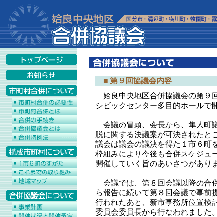
■ 第９回協議会内容
姶良中央地区合併協議会の第９回会
シビックセンター多目的ホールで
会議の冒頭、会長から、隼人町議
脱に関する決議案が可決されたと
議会は議会の議決を得た１市６町
枠組みにより今後も合併スケジュ
開催していく旨のあいさつがあり
会議では、第８回会議以降の合併
ら報告に続いて第８回会議で事前
行われたあと、新市事務所位置検
委員会委員長から行なわれました