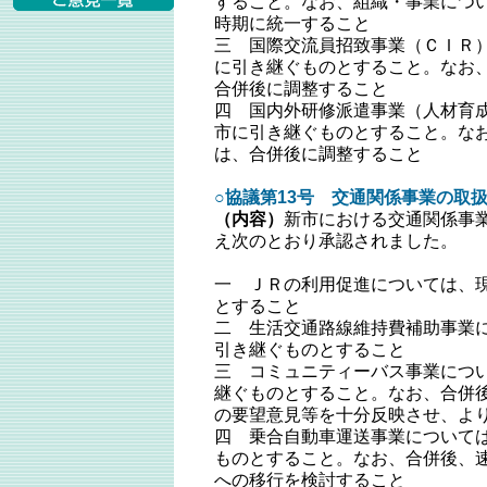
すること。なお、組織・事業につ
時期に統一すること
三 国際交流員招致事業（ＣＩＲ
に引き継ぐものとすること。なお
合併後に調整すること
四 国内外研修派遣事業（人材育
市に引き継ぐものとすること。な
は、合併後に調整すること
○協議第13号 交通関係事業の取扱
（内容）
新市における交通関係事
え次のとおり承認されました。
一 ＪＲの利用促進については、
とすること
二 生活交通路線維持費補助事業
引き継ぐものとすること
三 コミュニティーバス事業につ
継ぐものとすること。なお、合併
の要望意見等を十分反映させ、よ
四 乗合自動車運送事業について
ものとすること。なお、合併後、
への移行を検討すること