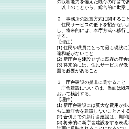
の収容能力を備えた既存の庁舎で
以上のことから、総合的に勘案し
２ 事務所の設置方式に関するこ
住民サービスの低下を招かないよ
し、将来的には、本庁方式へ移行
する。
【理由】
(1) 住民や職員にとって最も現状
違和感がないこと
(2) 新庁舎を建設せずに既存の庁
(3) 将来的には、住民サービスが
図る必要があること
３ 庁舎建設の是非に関すること
庁舎建設については、当面は既存
おいて検討する。
【理由】
(1) 新庁舎建設には莫大な費用が
ちに新庁舎を建設しないこととす
(2) 合併までの新庁舎建設は、期
(3) 将来的に新庁舎建設をする表
計画に反映されることになるので