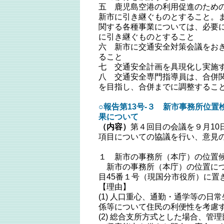
五 鹿児島空港の利用促進のため
新市に引き継ぐものとすること。
関する各種事業については、必要
に引き継ぐものとすること
六 新市に交通安全対策会議をお
ること
七 交通安全計画を具現化し実施
八 交通安全専門指導員は、合併
を目指し、合併までに調整するこ
○報告第13号‐３ 新市事務所位
果について
（内容）
第４回目の会議を９月10
項目についての協議を行い、意見
１ 新市の事務所（本庁）の位置
新市の事務所（本庁）の位置につ
目45番１号（現国分市役所）に置
【理由】
(1) 人口重心、通勤・通学等の日
係等について住民の利便性を考慮
(2) 総合支所方式とした場合、管