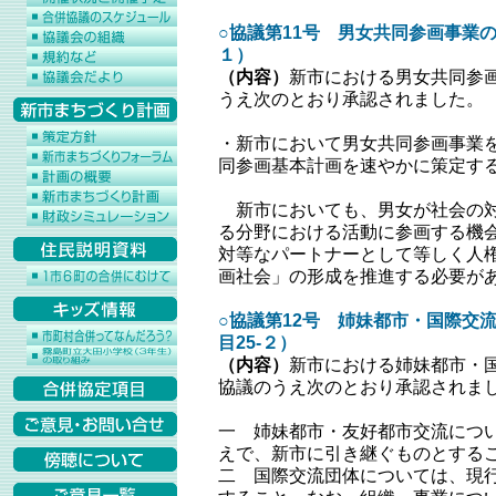
○協議第11号 男女共同参画事業の
１）
（内容）
新市における男女共同参
うえ次のとおり承認されました。
・新市において男女共同参画事業
同参画基本計画を速やかに策定す
新市においても、男女が社会の対
る分野における活動に参画する機
対等なパートナーとして等しく人
画社会」の形成を推進する必要が
○協議第12号 姉妹都市・国際交
目25‐２）
（内容）
新市における姉妹都市・
協議のうえ次のとおり承認されま
一 姉妹都市・友好都市交流につ
えで、新市に引き継ぐものとする
二 国際交流団体については、現