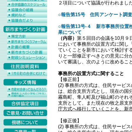
２項目について協議が行われまし
○報告第15号 住民アンケート調
○報告第13号‐４ 新市事務所位
果について
（内容）
第５回目の会議を10月９
において事務所の設置方式に関し
ていくことを新市において検討す
りと一部修正すべきとの意見に分
いて審議し、次のように改めるこ
事務所の設置方式に関すること
【修正前】
(2) 事務所の方式は、住民サービ
は、総合支所方式とし、現在の国
霧島町、隼人町及び福山町のそれ
支所として、また現在の牧之原支
庁方式へ移行していくことを、新
【修正後】
(2) 事務所の方式は、住民サービ