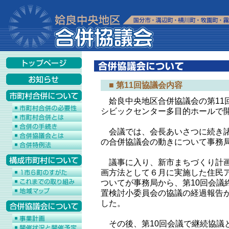
■ 第11回協議会内容
姶良中央地区合併協議会の第11回
シビックセンター多目的ホールで
会議では、会長あいさつに続き諸
の合併協議会の動きについて事務
議事に入り、新市まちづくり計画
画方法として６月に実施した住民
ついてが事務局から、第10回会議
置検討小委員会の協議の経過報告
した。
その後、第10回会議で継続協議