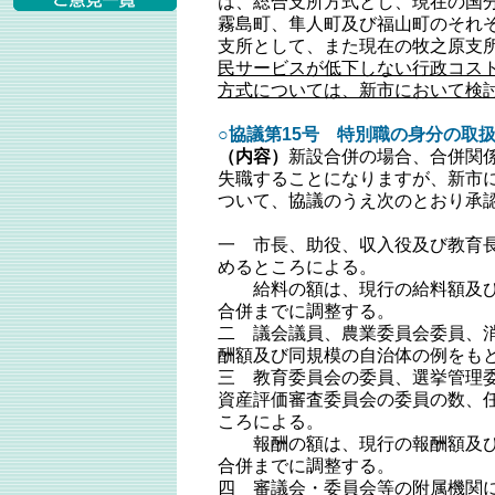
は、総合支所方式とし、現在の国
霧島町、隼人町及び福山町のそれ
支所として、また現在の牧之原支
民サービスが低下しない行政コス
方式については、新市において検
○協議第15号 特別職の身分の取
（内容）
新設合併の場合、合併関
失職することになりますが、新市
ついて、協議のうえ次のとおり承
一 市長、助役、収入役及び教育
めるところによる。
給料の額は、現行の給料額及び
合併までに調整する。
二 議会議員、農業委員会委員、
酬額及び同規模の自治体の例をも
三 教育委員会の委員、選挙管理
資産評価審査委員会の委員の数、
ころによる。
報酬の額は、現行の報酬額及び
合併までに調整する。
四 審議会・委員会等の附属機関