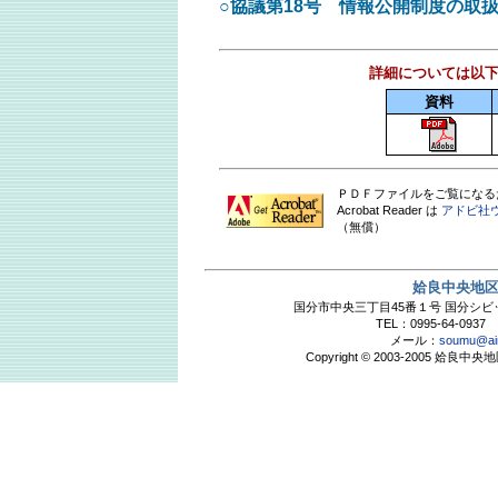
○協議第18号 情報公開制度の取扱
詳細については以
資料
ＰＤＦファイルをご覧になるためには 
Acrobat Reader は
アドビ社
（無償）
姶良中央地
国分市中央三丁目45番１号 国分シ
TEL：0995-64-0937 
メール：
soumu@air
Copyright © 2003-2005 姶良中央地区