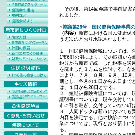
その後、第14回会議で事前提案
れました。
○協議第26号 国民健康保険事業
（内容）
新市における国民健康保
うえ次のとおり承認されました。
１ 国民健康保険税については、合
1市6町の例により、その取扱いを
税分から新市で統一した税率を適
を廃止した３方式を検討する。な
により、７月、８月、９月、10月、
期とし、各月の１日から末日までと
は、１日から28日とする。
２ 短期被保険者証については、
証明書については、現在交付して
市に引き継ぎ、交付していない町
３ 人間ドックは新市においても
内容を決定する。他の検診につい
業については、現行どおり新市に
る。