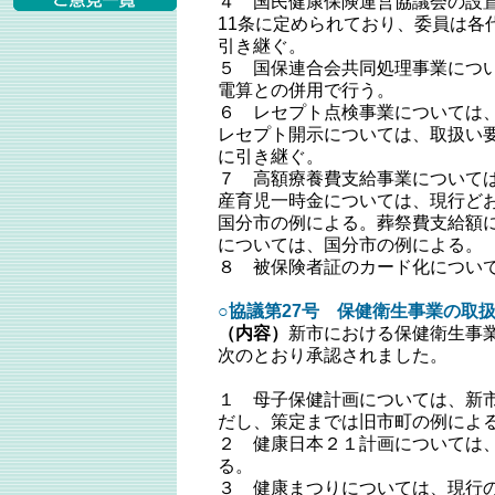
４ 国民健康保険運営協議会の設
11条に定められており、委員は各
引き継ぐ。
５ 国保連合会共同処理事業につ
電算との併用で行う。
６ レセプト点検事業については
レセプト開示については、取扱い
に引き継ぐ。
７ 高額療養費支給事業について
産育児一時金については、現行ど
国分市の例による。葬祭費支給額
については、国分市の例による。
８ 被保険者証のカード化につい
○協議第27号 保健衛生事業の取扱
（内容）
新市における保健衛生事
次のとおり承認されました。
１ 母子保健計画については、新
だし、策定までは旧市町の例によ
２ 健康日本２１計画については
る。
３ 健康まつりについては、現行