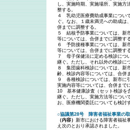
し、実施時期、実施場所、実施方
整する。
４ 乳幼児医療費助成事業につい
ぐ。なお、１歳未満児への助成は
併までに調整する。
５ 結核予防事業については、新
等については、合併までに調整す
６ 予防接種事業については、新
等については、合併までに調整す
７ 母子保健法に定める検診につ
継ぐ。ただし、それ以外の検診に
８ 集団歯科検診については、新
齢、検診内容等については、合併
９ 各種検診については、新市に
実施内容等については、合併まで
10 基本健康診査（セット検診を
継ぐ。ただし、実施方法等につい
お、医療機関委託についても検討
○協議第28号 障害者福祉事業の取
（内容）
新市における障害者福祉
え次のとおり承認されました。