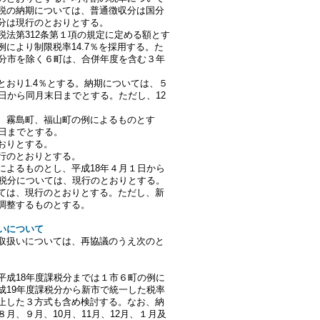
税の納期については、普通徴収分は国分
分は現行のとおりとする。
法第312条第１項の規定に定める額とす
により制限税率14.7％を採用する。た
国分市を除く６町は、合併年度を含む３年
おり1.4％とする。納期については、５
日から同月末日までとする。ただし、12
、霧島町、福山町の例によるものとす
1日までとする。
おりとする。
行のとおりとする。
によるものとし、平成18年４月１日から
課税分については、現行のとおりとする。
ては、現行のとおりとする。ただし、新
調整するものとする。
扱いについて
取扱いについては、再協議のうえ次のと
平成18年度課税分までは１市６町の例に
成19年度課税分から新市で統一した税率
止した３方式も含め検討する。なお、納
月、９月、10月、11月、12月、１月及