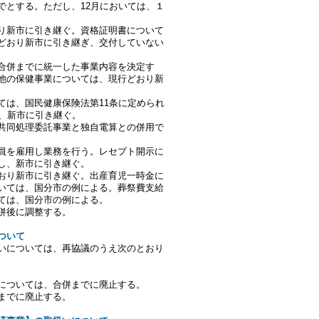
でとする。ただし、12月においては、１
り新市に引き継ぐ。資格証明書について
どおり新市に引き継ぎ、交付していない
合併までに統一した事業内容を決定す
他の保健事業については、現行どおり新
ては、国民健康保険法第11条に定められ
し、新市に引き継ぐ。
共同処理委託事業と独自電算との併用で
員を雇用し業務を行う。レセプト開示に
し、新市に引き継ぐ。
おり新市に引き継ぐ。出産育児一時金に
いては、国分市の例による。葬祭費支給
ては、国分市の例による。
併後に調整する。
ついて
いについては、再協議のうえ次のとおり
については、合併までに廃止する。
までに廃止する。