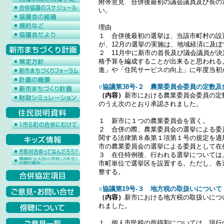
附帯意見 合併後最初の議会議員及び長の選
い。
理由
１ 合併後最初の選挙は、当該市町村の設
が、12月の選挙の実施は、地域経済に及
２ 11月中に新市の首長及び議会議員が決
格予算を編成することが出来ると思われる
進」や「住民サービスの向上」に年度当初
○協議第38号-２ 農業委員会委員の定数
（内容）
新市における農業委員会委員の定
のうえ次のとおり承認されました。
１ 新市に１つの農業委員会を置く。
２ 合併の際、農業委員会の選挙による委
関する法律第８条第１項第１号の規定を適用
市の農業委員会の選挙による委員として在
３ 在任特例後、行われる選挙については
市町単位で選挙区を設置する。ただし、各
整する。
○協議第19号-３ 地方税の取扱いについて
（内容）
新市における地方税の取扱いにつ
れました。
１ 個人市民税の所得割については、現行