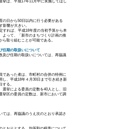
挙は、平成17年11月中に実施してほし
置の日から50日以内に行う必要がある
ぼす影響が大きい。
定すれば、平成18年度の当初予算から本
。よって、「新市のまちづくり計画の推
から取り組むことが可能である。
及び任期の取扱いについて
数及び任期の取扱いについては、再協議
員であった者は、市町村の合併の特例に
し、平成18年４月30日まで引き続き新
任する。
、選挙による委員の定数を40人とし、旧
選挙区の委員の定数は、新市において調
いては、再協議のうえ次のとおり承認さ
のとおりとする。均等割の税率について