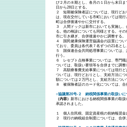
び２月の８期とし、各月の１日から末日ま
日から28日とする。
２ 短期被保険者証については、現行どお
は、現在交付している市町においては現行
町は合併後速やかに交付する。
３ 人間ドックは新市においても実施し、
る。他の検診についても同様とする。その
市に引き継ぎ、合併後速やかに調整する。
４ 国民健康保険運営協議会の設置につい
ており、委員は各代表７名ずつの21名と
５ 国保連合会共同処理事業については、
行う。
６ レセプト点検事業については、専門職
ついては、取扱い要領等を合併までに調整
７ 高額療養費支給事業については現行ど
ついては、現行どおりとし、支給方法につ
額については２万円とし、支給方法につい
８ 被保険者証のカード化については、合
○協議第20号-２ 納税関係事業の取扱いに
（内容）
新市における納税関係事業の取扱
承認されました。
１ 個人住民税、固定資産税の前納報奨金
２ 現行の納税組合制度については、合併