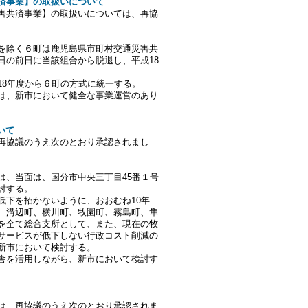
共済事業】の取扱いについて
害共済事業】の取扱いについては、再協
を除く６町は鹿児島県市町村交通災害共
日の前日に当該組合から脱退し、平成18
18年度から６町の方式に統一する。
は、新市において健全な事業運営のあり
いて
再協議のうえ次のとおり承認されまし
は、当面は、国分市中央三丁目45番１号
討する。
低下を招かないように、おおむね10年
、溝辺町、横川町、牧園町、霧島町、隼
を全て総合支所として、また、現在の牧
サービスが低下しない行政コスト削減の
新市において検討する。
舎を活用しながら、新市において検討す
は、再協議のうえ次のとおり承認されま