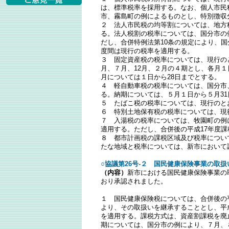
は、標準税率を採用する。なお、個人市民
市、霧島町の例によるものとし、特別徴収
２ 法人市民税の均等割については、地方税
る。法人税割の税率については、国分市の例
だし、合併特例法第10条の規定により、
度間は現行の税率を適用する。
３ 固定資産税の税率については、現行のと
月、７月、12月、２月の４期とし、各月１
月については１日から28日までとする。
４ 軽自動車税の税率については、国分市
る。納期については、５月１日から５月3
５ たばこ税の税率については、現行のと
６ 特別土地保有税の税率については、現
７ 入湯税の税率については、牧園町の例
適用する。ただし、合併後の平成17年度
８ 都市計画税の課税区域及び税率につい
たな地域と税率については、新市において
○協議第26号-２ 国民健康保険事業の取
（内容）
新市における国民健康保険事業の
おり承認されました。
１ 国民健康保険税については、合併後の
より、その取扱いを継承することとし、平
を適用する。課税方式は、資産割課税を廃
期については、国分市の例により、７月、８