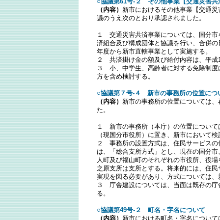
○協議第61号-２ その他事業【交通災害
（内容）
新市におけるその他事業【交通災
議のうえ次のとおり承認されました。
１ 交通災害共済事業については、国分市
済組合及び構成団体と協議を行い、合併の
年度から新市直轄事業として実施する。
２ 共済掛け金の額及び給付内容は、平成
３ 小、中学生、高齢者に対する免除制度
方を含め検討する。
○協議第７号-４ 新市の事務所の位置につ
（内容）
新市の事務所の位置については、
た。
１ 新市の事務所（本庁）の位置について
（現国分市役所）に置き、新市において検
２ 事務所の設置方式は、住民サービスの
は、「総合支所方式」とし、現在の国分市
人町及び福山町のそれぞれの市役所、役場
之原支所は支所とする。将来的には、住民
実現を図る必要があり、方式については、
３ 庁舎建設については、当面は既存の庁
る。
○協議第49号-２ 町名・字名について
（内容）
新市における町名・字名について