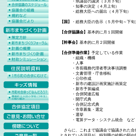
・県議会の議決（３月下旬）
・知事の決定（４月上旬）
・総務大臣への届出（４月下旬）
【国】
・総務大臣の告示（５月中旬～下旬
【合併協議会】
基本的に月１回開催
【幹事会】
基本的に月２回開催
【合併準備作業】
予定している作業
・組織・機構
・人事
・市長職務代理者専決事項調整
・文書管理・庁舎移転
・公印作成
・新市の建設計画実施計画策定
・新市予算編成
・合併関連広報
・開庁式典
・合併記念式典
・市章募集・選定
・選挙
・電算データ・システム統合 など
さらに、これまで協議会で協議された合
とされている項目が、特別職の給料の額や施