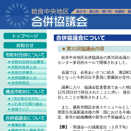
■ 第31回協議会内容
姶良中央地区合併協議会の第31回会議が、
センター多目的ホールで開催されました。
会議では、会長あいさつに続き、溝辺町
任となった今村日出子委員に委嘱状が交付
議事に入り、協議会監査委員であった牧園
12月28日付で辞任されたことに伴い、後
任したことが報告されました。
また、霧島市開設全体スケジュールとし
廃置分合議案議決後の県・国における今後
定、新市の組織機構や新市の予算編成など
【県】
・県議会への議案提出（２月下旬）