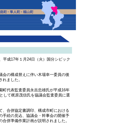
平成17年１月24日（火）国分シビック
議会の構成替えに伴い木場幸一委員の後
されました。
町代表監査委員永吉忠雄氏が平成16年
任として梶原茂信氏を協議会監査委員に選
て、合併協定書調印、構成市町における
の手続の見込、協議会・幹事会の開催予
の合併準備作業計画が説明されました。