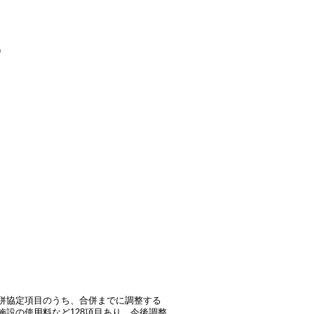
）
併協定項目のうち、合併までに調整する
設の使用料など128項目あり、今後調整