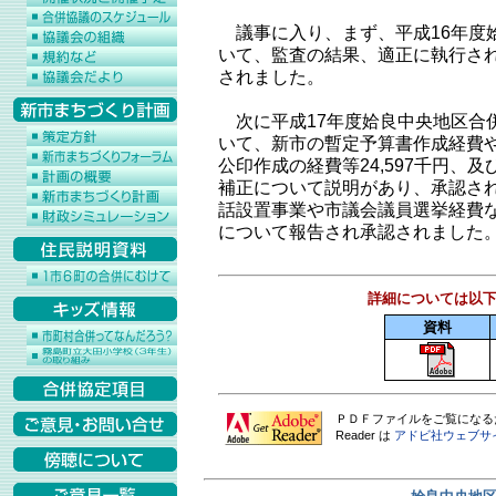
議事に入り、まず、平成16年度
いて、監査の結果、適正に執行さ
されました。
次に平成17年度姶良中央地区合
いて、新市の暫定予算書作成経費
公印作成の経費等24,597千円、及
補正について説明があり、承認され
話設置事業や市議会議員選挙経費
について報告され承認されました
詳細については以
資料
ＰＤＦファイルをご覧になるためには
Reader は
アドビ社ウェブサ