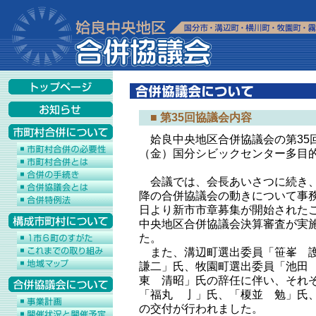
■ 第35回協議会内容
姶良中央地区合併協議会の第35回
（金）国分シビックセンター多目
会議では、会長あいさつに続き、
降の合併協議会の動きについて事務
日より新市市章募集が開始されたこ
中央地区合併協議会決算審査が実
た。
また、溝辺町選出委員「笹峯 
謙二」氏、牧園町選出委員「池田
東 清昭」氏の辞任に伴い、それ
「福丸 亅」氏、「榎並 勉」氏
の交付が行われました。