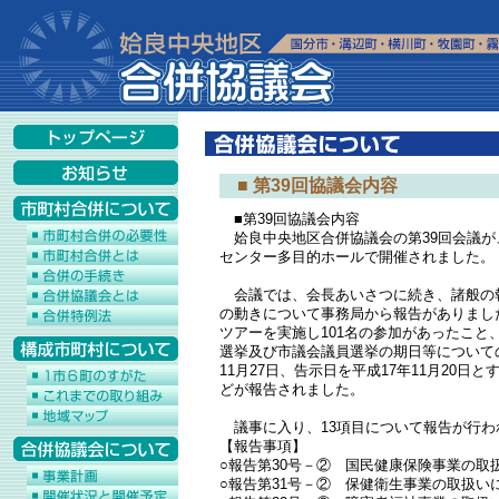
■ 第39回協議会内容
■第39回協議会内容
姶良中央地区合併協議会の第39回会議が、
センター多目的ホールで開催されました。
会議では、会長あいさつに続き、諸般の報
の動きについて事務局から報告がありまし
ツアーを実施し101名の参加があったこと
選挙及び市議会議員選挙の期日等について
11月27日、告示日を平成17年11月20
どが報告されました。
議事に入り、13項目について報告が行わ
【報告事項】
○報告第30号－② 国民健康保険事業の取
○報告第31号－② 保健衛生事業の取扱い