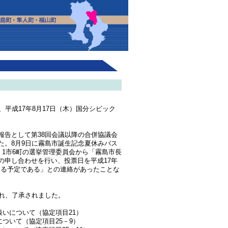
平成17年8月17日（木）国分シビック
告として第38回会議以降の合併協議会
た。8月9日に霧島市誕生記念夏休みバス
、1市6町の選挙管理委員会から「霧島市長
の申し合わせを行い、投票日を平成17年
日とする予定である」との連絡があったことな
れ、了承されました。
扱いについて（協定項目21）
について（協定項目25－9）