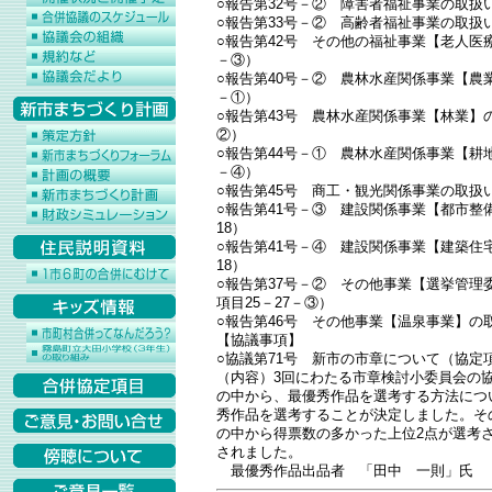
○報告第32号－② 障害者福祉事業の取扱い
○報告第33号－② 高齢者福祉事業の取扱い
○報告第42号 その他の福祉事業【老人医
－③）
○報告第40号－② 農林水産関係事業【農
－①）
○報告第43号 農林水産関係事業【林業】の
②）
○報告第44号－① 農林水産関係事業【耕
－④）
○報告第45号 商工・観光関係事業の取扱い
○報告第41号－③ 建設関係事業【都市整
18）
○報告第41号－④ 建設関係事業【建築住
18）
○報告第37号－② その他事業【選挙管
項目25－27－③）
○報告第46号 その他事業【温泉事業】の
【協議事項】
○協議第71号 新市の市章について（協定項
（内容）3回にわたる市章検討小委員会の
の中から、最優秀作品を選考する方法につ
秀作品を選考することが決定しました。そ
の中から得票数の多かった上位2点が選考さ
されました。
最優秀作品出品者 「田中 一則」氏