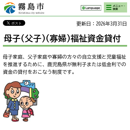
検索・メニ
霧島市 Kirishima
ュー
city website
更新日：2026年3月31日
母子(父子)(寡婦)福祉資金貸付
母子家庭、父子家庭や寡婦の方々の自立支援と児童福祉
を推進するために、鹿児島県が無利子または低金利での
資金の貸付をおこなう制度です。