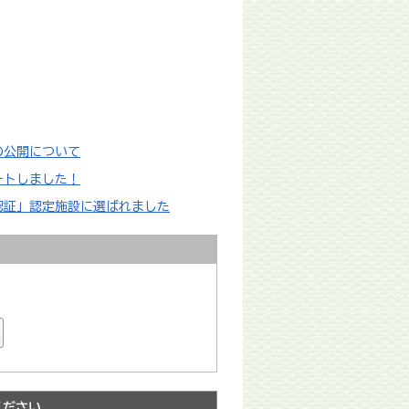
画の公開について
ートしました！
認証」認定施設に選ばれました
ください