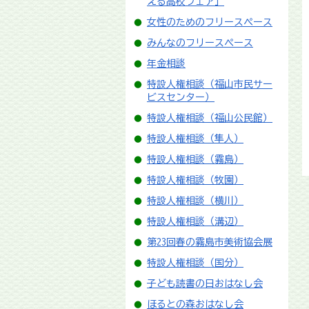
える高校フェア」
女性のためのフリースペース
みんなのフリースペース
年金相談
特設人権相談（福山市民サー
ビスセンター）
特設人権相談（福山公民館）
特設人権相談（隼人）
特設人権相談（霧島）
特設人権相談（牧園）
特設人権相談（横川）
特設人権相談（溝辺）
第23回春の霧島市美術協会展
特設人権相談（国分）
子ども読書の日おはなし会
ほるとの森おはなし会