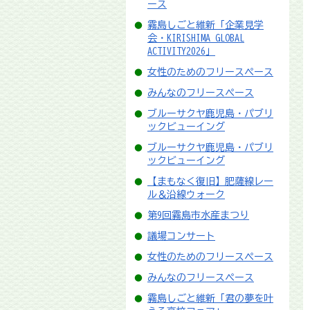
ース
霧島しごと維新「企業見学
会・KIRISHIMA GLOBAL
ACTIVITY2026」
女性のためのフリースペース
みんなのフリースペース
ブルーサクヤ鹿児島・パブリ
ックビューイング
ブルーサクヤ鹿児島・パブリ
ックビューイング
【まもなく復旧】肥薩線レー
ル＆沿線ウォーク
第9回霧島市水産まつり
議場コンサート
女性のためのフリースペース
みんなのフリースペース
霧島しごと維新「君の夢を叶