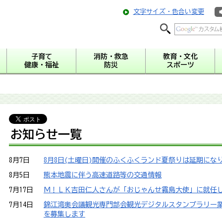
文字サイズ・色合い変更
子育て
消防・救急
教育・文化
健康・福祉
防災
スポーツ
お知らせ一覧
8月7日
8月8日(土曜日)開催のふくふくランド夏祭りは延期にな
8月5日
熊本地震に伴う高速道路等の交通情報
7月17日
М！ＬＫ吉田仁人さんが「おじゃんせ霧島大使」に就任
7月14日
錦江湾奥会議観光専門部会観光デジタルスタンプラリー
を募集します