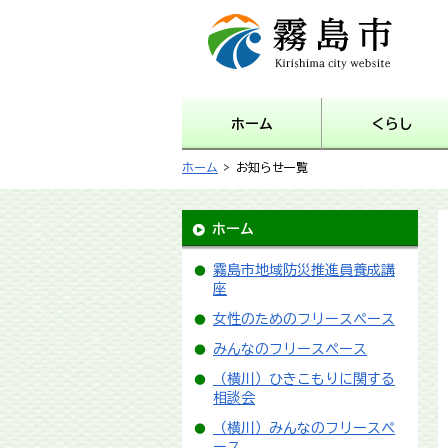
霧島市 Kirishima city
website
ホーム
くらし
ホーム
> お知らせ一覧
ホーム
霧島市地域防災推進員養成講
座
女性のためのフリースペース
みんなのフリースペース
（横川）ひきこもりに関する
相談会
（横川）みんなのフリースペ
ース