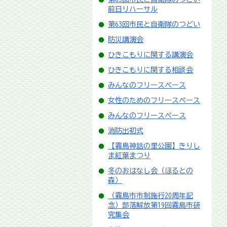
前日リハーサル
第63回市民と自衛隊のつどい
防災講演会
ひきこもりに関する講演会
ひきこもりに関する相談会
みんなのフリースペース
女性のためのフリースペース
みんなのフリースペース
消防出初式
【霧島神話の里公園】きりし
ま紅葉まつり
冬のおはなし会（ほるとの
森）
（霧島市市制施行20周年記
念）部落解放第19回霧島市研
究集会