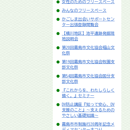
女性のためのフリースペース
みんなのフリースペース
かごしま出会いサポートセン
ター出張登録閲覧会
【横川地区】池平遺跡発掘現
地説明会
第20回霧島市文化協会福山文
化祭
第19回霧島市文化協会牧園支
部文化祭
第54回霧島市文化協会国分支
部文化祭
『これからを、わたしらしく
描く。』セミナー
DV防止講座『知って安心、DV
支援のこと』～支えるための
やさしい基礎知識～
霧島市市制施行20周年記念メ
ディアセンターまつり