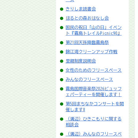
きりしま読書会
ほるとの森おはなし会
国民の祝日「山の日」イベン
ト『霧島トレイルPicnic90』
第21回天孫降臨霧島祭
錦江湾クリーンアップ作戦
里親制度説明会
女性のためのフリースペース
みんなのフリースペース
霧島国際音楽祭2026ビュッフ
ェパーティーを開催します！
第5回まちなかコンサートを開
催します‼
（溝辺）ひきこもりに関する
相談会
（溝辺）みんなのフリースペ