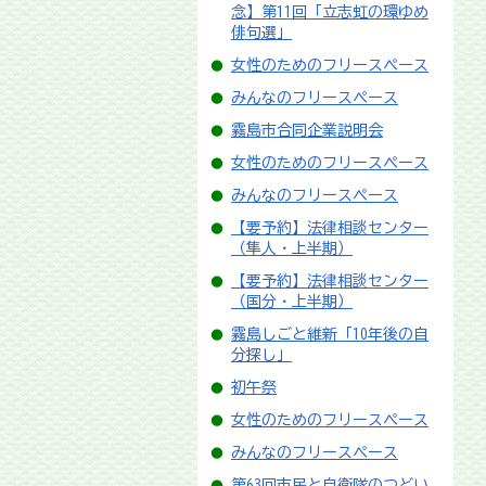
念】第11回「立志虹の環ゆめ
俳句選」
女性のためのフリースペース
みんなのフリースペース
霧島市合同企業説明会
女性のためのフリースペース
みんなのフリースペース
【要予約】法律相談センター
（隼人・上半期）
【要予約】法律相談センター
（国分・上半期）
霧島しごと維新「10年後の自
分探し」
初午祭
女性のためのフリースペース
みんなのフリースペース
第63回市民と自衛隊のつどい