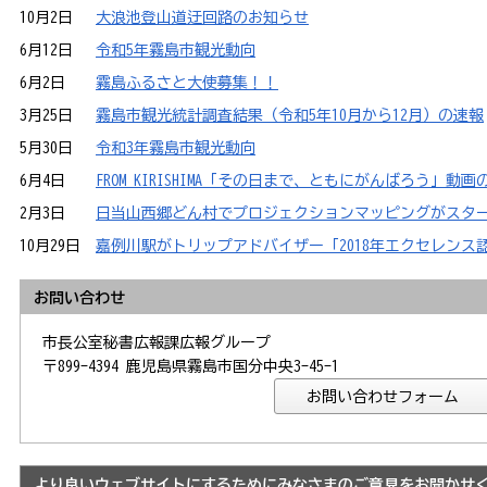
10月2日
大浪池登山道迂回路のお知らせ
6月12日
令和5年霧島市観光動向
6月2日
霧島ふるさと大使募集！！
3月25日
霧島市観光統計調査結果（令和5年10月から12月）の速報
5月30日
令和3年霧島市観光動向
6月4日
FROM KIRISHIMA「その日まで、ともにがんばろう」動
2月3日
日当山西郷どん村でプロジェクションマッピングがスタ
10月29日
嘉例川駅がトリップアドバイザー「2018年エクセレンス
お問い合わせ
市長公室秘書広報課広報グループ
〒899-4394 鹿児島県霧島市国分中央3-45-1
より良いウェブサイトにするためにみなさまのご意見をお聞かせ