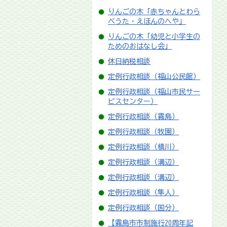
りんごの木「赤ちゃんとわら
べうた・えほんのへや」
りんごの木「幼児と小学生の
ためのおはなし会」
休日納税相談
定例行政相談（福山公民館）
定例行政相談（福山市民サー
ビスセンター）
定例行政相談（霧島）
定例行政相談（牧園）
定例行政相談（横川）
定例行政相談（溝辺）
定例行政相談（溝辺）
定例行政相談（隼人）
定例行政相談（国分）
【霧島市市制施行20周年記