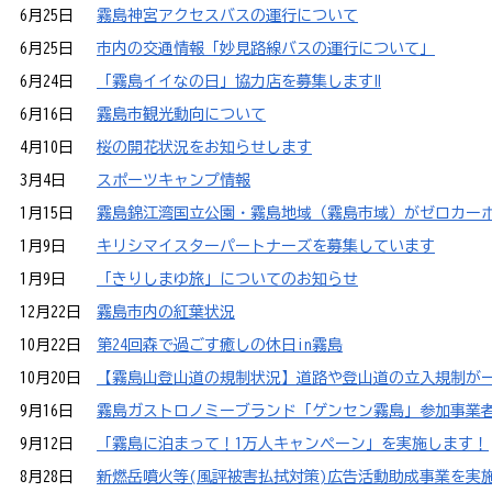
6月25日
霧島神宮アクセスバスの運行について
6月25日
市内の交通情報「妙見路線バスの運行について」
6月24日
「霧島イイなの日」協力店を募集します‼
6月16日
霧島市観光動向について
4月10日
桜の開花状況をお知らせします
3月4日
スポーツキャンプ情報
1月15日
霧島錦江湾国立公園・霧島地域（霧島市域）がゼロカー
1月9日
キリシマイスターパートナーズを募集しています
1月9日
「きりしまゆ旅」についてのお知らせ
12月22日
霧島市内の紅葉状況
10月22日
第24回森で過ごす癒しの休日in霧島
10月20日
【霧島山登山道の規制状況】道路や登山道の立入規制が
9月16日
霧島ガストロノミーブランド「ゲンセン霧島」参加事業
9月12日
「霧島に泊まって！1万人キャンペーン」を実施します！
8月28日
新燃岳噴火等(風評被害払拭対策)広告活動助成事業を実