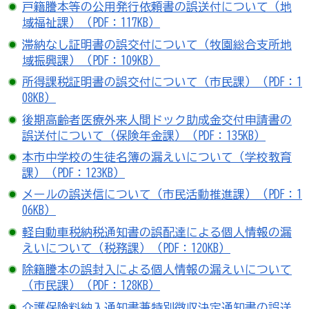
戸籍謄本等の公用発行依頼書の誤送付について（地
域福祉課）（PDF：117KB）
滞納なし証明書の誤交付について（牧園総合支所地
域振興課）（PDF：109KB）
所得課税証明書の誤交付について（市民課）（PDF：1
08KB）
後期高齢者医療外来人間ドック助成金交付申請書の
誤送付について（保険年金課）（PDF：135KB）
本市中学校の生徒名簿の漏えいについて（学校教育
課）（PDF：123KB）
メールの誤送信について（市民活動推進課）（PDF：1
06KB）
軽自動車税納税通知書の誤配達による個人情報の漏
えいについて（税務課）（PDF：120KB）
除籍謄本の誤封入による個人情報の漏えいについて
（市民課）（PDF：128KB）
介護保険料納入通知書兼特別徴収決定通知書の誤送