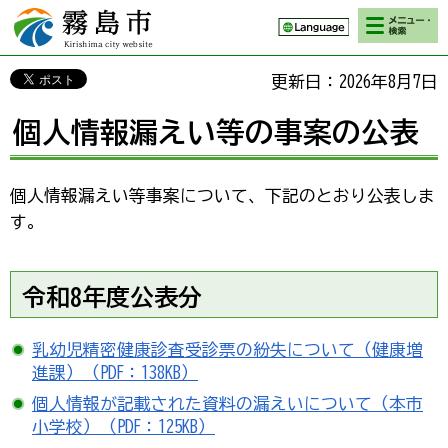
検索・メニ
霧島市 Kirishima
ュー
city website
更新日：2026年8月7日
個人情報漏えい等の事案の公表
個人情報漏えい等事案について、下記のとおり公表しま
す。
令和8年度公表分
乳幼児精密健康診査受診票の紛失について（健康増
進課）（PDF：138KB）
個人情報が記載された資料の漏えいについて（本市
小学校）（PDF：125KB）