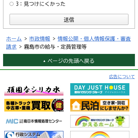
3：見つけにくかった
ホーム
>
市政情報
>
情報公開・個人情報保護・審査
請求
> 霧島市の給与・定員管理等
ページの先頭へ戻る
広告について