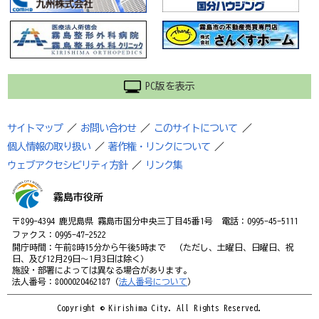
PC版を表示
サイトマップ
／
お問い合わせ
／
このサイトについて
／
個人情報の取り扱い
／
著作権・リンクについて
／
ウェブアクセシビリティ方針
／
リンク集
霧島市役所
〒899-4394 鹿児島県 霧島市国分中央三丁目45番1号 電話：0995-45-5111
ファクス：0995-47-2522
開庁時間：午前8時15分から午後5時まで （ただし、土曜日、日曜日、祝
日、及び12月29日～1月3日は除く）
施設・部署によっては異なる場合があります。
法人番号：8000020462187（
法人番号について
）
Copyright © Kirishima City. All Rights Reserved.